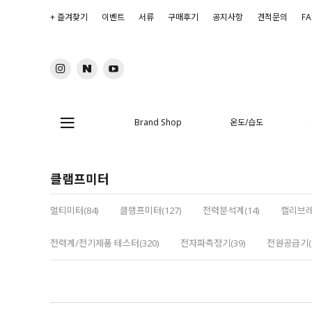
+ 즐겨찾기
이벤트
서류
구매후기
공지사항
견적문의
F
Brand Shop
온도/습도
클램프미터
멀티미터(84)
클램프미터(127)
전력분석계(14)
캘리브레
전력계/전기제품 테스터(320)
전자파측정기(39)
전원공급기(