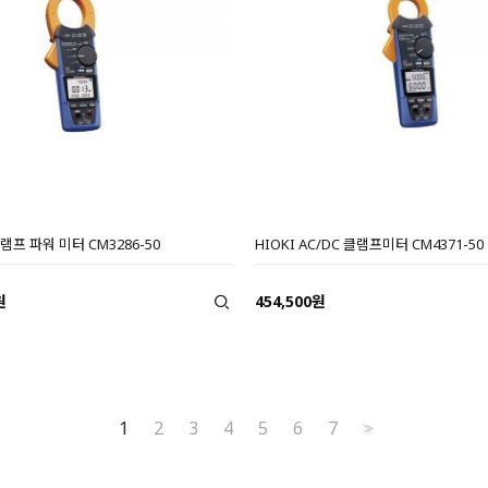
클램프 파워 미터 CM3286-50
HIOKI AC/DC 클램프미터 CM4371-50
원
454,500원
1
2
3
4
5
6
7
>>