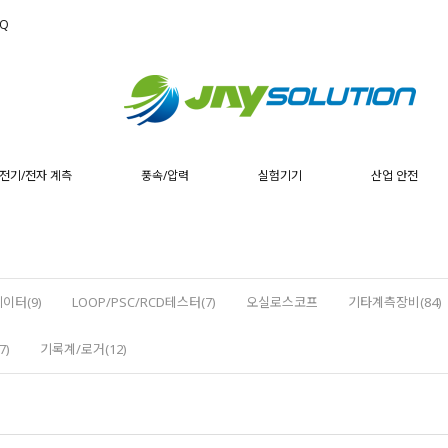
AQ
전기/전자 계측
풍속/압력
실험기기
산업 안전
이터(9)
LOOP/PSC/RCD테스터(7)
오실로스코프
기타계측장비(84)
7)
기록계/로거(12)