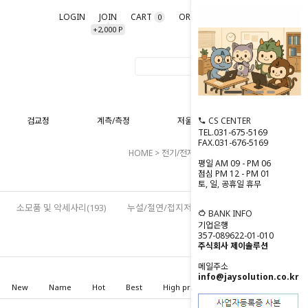
LOGIN
JOIN
CART
ORDER
MYPAGE
0
+2,000 P
CS CENTER
검교정
계측/측정
저울/분동
TEL.031-675-5169
FAX.031-676-5169
HOME
>
전기/전자 계측
>
클램프미터
평일 AM 09 - PM 06
점심 PM 12 - PM 01
토, 일, 공휴일 휴무
소모품 및 악세사리(193)
누설/절연/접지저항계(80)
BANK INFO
기업은행
357-089622-01-010
주식회사 제이솔루션
메일주소
info@jaysolution.co.kr
New
Name
Hot
Best
High price
Low price