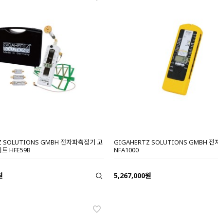
Z SOLUTIONS GMBH 전자파측정기 고
GIGAHERTZ SOLUTIONS GMBH
트 HFE59B
NFA1000
원
5,267,000원