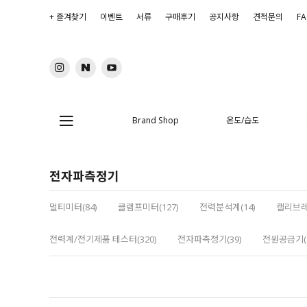
+ 즐겨찾기
이벤트
서류
구매후기
공지사항
견적문의
F
Brand Shop
온도/습도
전자파측정기
멀티미터(84)
클램프미터(127)
전력분석계(14)
캘리브레
전력계/전기제품 테스터(320)
전자파측정기(39)
전원공급기(