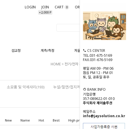
LOGIN
JOIN
CART
ORDER
MYPAGE
0
+2,000 P
CS CENTER
검교정
계측/측정
저울/분동
TEL.031-675-5169
FAX.031-676-5169
HOME
>
전기/전자 계측
>
전자파측정기
평일 AM 09 - PM 06
점심 PM 12 - PM 01
토, 일, 공휴일 휴무
소모품 및 악세사리(193)
누설/절연/접지저항계(80)
BANK INFO
기업은행
357-089622-01-010
주식회사 제이솔루션
메일주소
info@jaysolution.co.kr
New
Name
Hot
Best
High price
Low price