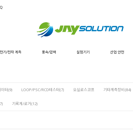
AQ
전기/전자 계측
풍속/압력
실험기기
산업 안전
이터(9)
LOOP/PSC/RCD테스터(7)
오실로스코프
기타계측장비(84)
7)
기록계/로거(12)