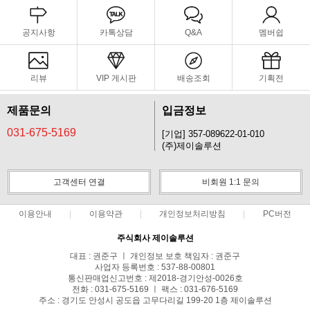
공지사항
카톡상담
Q&A
멤버쉽
리뷰
VIP 게시판
배송조회
기획전
제품문의
입금정보
031-675-5169
[기업] 357-089622-01-010
(주)제이솔루션
고객센터 연결
비회원 1:1 문의
이용안내
이용약관
개인정보처리방침
PC버전
주식회사 제이솔루션
대표 : 권준구 ㅣ 개인정보 보호 책임자 : 권준구
사업자 등록번호 : 537-88-00801
통신판매업신고번호 : 제2018-경기안성-0026호
전화 : 031-675-5169 ㅣ 팩스 : 031-676-5169
주소 : 경기도 안성시 공도읍 고무다리길 199-20 1층 제이솔루션