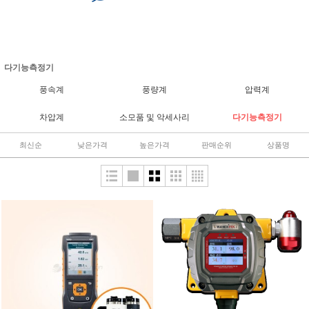
다기능측정기
풍속계
풍량계
압력계
차압계
소모품 및 악세사리
다기능측정기
최신순
낮은가격
높은가격
판매순위
상품명