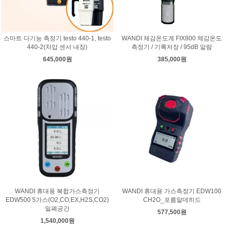
스마트 다기능 측정기 testo 440-1, testo
WANDI 체감온도계 FIX800 체감온도
440-2(차압 센서 내장)
측정기 / 기록저장 / 95dB 알람
645,000원
385,000원
WANDI 휴대용 복합가스측정기
WANDI 휴대용 가스측정기 EDW100
EDW500 5가스(O2,CO,EX,H2S,CO2)
CH2O_포름알데히드
밀폐공간
577,500원
1,540,000원