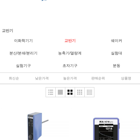
교반기
이화학기기
교반기
쉐이커
분산/분쇄/분리기
농축기/열량계
실험대
실험기구
초자기구
분동
최신순
낮은가격
높은가격
판매순위
상품명