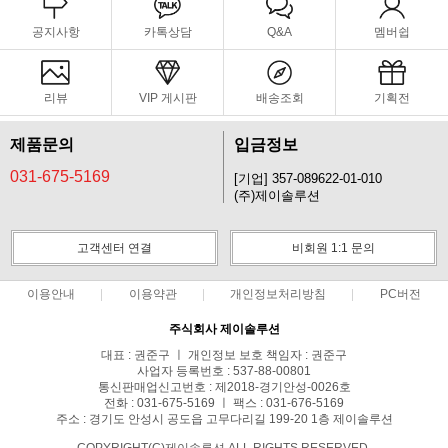
공지사항
카톡상담
Q&A
멤버쉽
리뷰
VIP 게시판
배송조회
기획전
제품문의
입금정보
031-675-5169
[기업] 357-089622-01-010
(주)제이솔루션
고객센터 연결
비회원 1:1 문의
이용안내
이용약관
개인정보처리방침
PC버전
주식회사 제이솔루션
대표 : 권준구 ㅣ 개인정보 보호 책임자 : 권준구
사업자 등록번호 : 537-88-00801
통신판매업신고번호 : 제2018-경기안성-0026호
전화 : 031-675-5169 ㅣ 팩스 : 031-676-5169
주소 : 경기도 안성시 공도읍 고무다리길 199-20 1층 제이솔루션