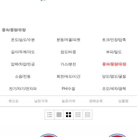
풍속/풍량/유량
온도/습도/수분
분동/저울/피펫
토크/인장/압축
길이/두께/각도
점도/비중
부피/밀도
압력/차압/진공
가스/분진
풍속/풍량/유량
소음/진동
회전/속도/시간
당도/염도/굴절
전기/자기/전자파
PH/수질
조도/색차/광책
최신순
낮은가격
높은가격
판매순위
상품명