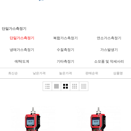
단일가스측정기
단일가스측정기
복합가스측정기
연소가스측정기
냉매가스측정기
수질측정기
가스발생기
색/탁도계
기타측정기
소모품 및 악세사리
최신순
낮은가격
높은가격
판매순위
상품명