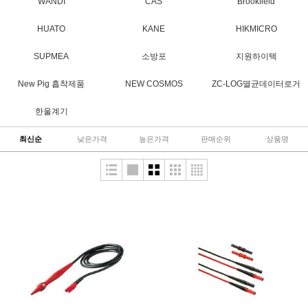
WANDI
CAS
Brookfield
HUATO
KANE
HIKMICRO
SUPMEA
소방포
지원하이텍
New Pig 흡착제품
NEW COSMOS
ZC-LOG멸균데이터로거
한울계기
최신순
낮은가격
높은가격
판매순위
상품명