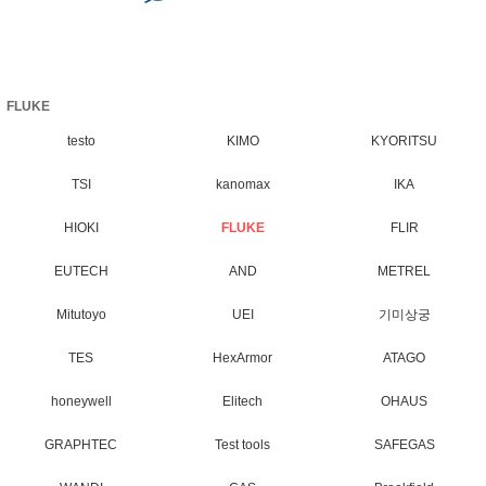
FLUKE
testo
KIMO
KYORITSU
TSI
kanomax
IKA
HIOKI
FLUKE
FLIR
EUTECH
AND
METREL
Mitutoyo
UEI
기미상궁
TES
HexArmor
ATAGO
honeywell
Elitech
OHAUS
GRAPHTEC
Test tools
SAFEGAS