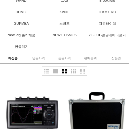
WANDI
CAS
Brookfield
HUATO
KANE
HIKMICRO
SUPMEA
소방포
지원하이텍
New Pig 흡착제품
NEW COSMOS
ZC-LOG멸균데이터로거
한울계기
최신순
낮은가격
높은가격
판매순위
상품명