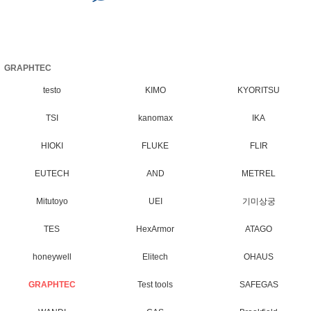
GRAPHTEC
testo
KIMO
KYORITSU
TSI
kanomax
IKA
HIOKI
FLUKE
FLIR
EUTECH
AND
METREL
Mitutoyo
UEI
기미상궁
TES
HexArmor
ATAGO
honeywell
Elitech
OHAUS
GRAPHTEC
Test tools
SAFEGAS