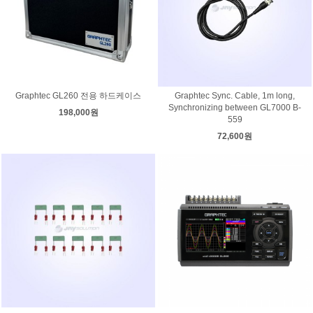
Graphtec GL260 전용 하드케이스
Graphtec Sync. Cable, 1m long,
Synchronizing between GL7000 B-
198,000원
559
72,600원