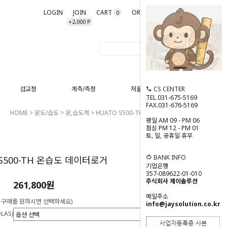
LOGIN
JOIN
CART
ORDER
MYPAGE
0
+2,000 P
CS CENTER
검교정
계측/측정
저울/분동
TEL.031-675-5169
FAX.031-676-5169
HOME
>
온도/습도
>
온,습도계
> HUATO S500-TH 온습도 데이터로거
평일 AM 09 - PM 06
점심 PM 12 - PM 01
토, 일, 공휴일 휴무
0
BANK INFO
 S500-TH 온습도 데이터로거
기업은행
357-089622-01-010
주식회사 제이솔루션
261,800원
메일주소
 구매를 원하시면 선택하세요)
info@jaysolution.co.kr
LAS)