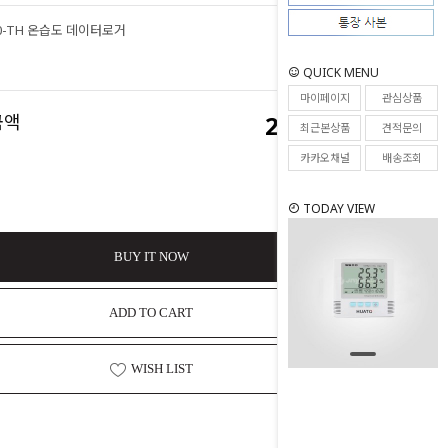
00-TH 온습도 데이터로거
261,800
원
QUICK MENU
마이페이지
관심상품
261,800
금액
원
최근본상품
견적문의
카카오채널
배송조회
TODAY VIEW
BUY IT NOW
ADD TO CART
WISH LIST