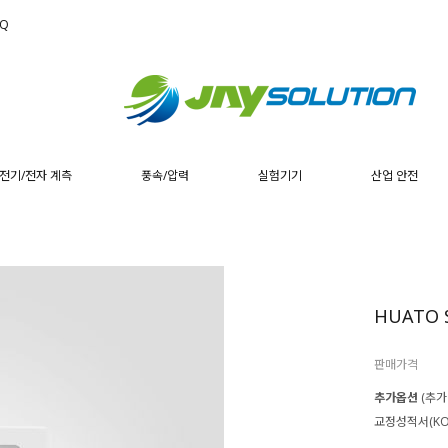
AQ
전기/전자 계측
풍속/압력
실험기기
산업 안전
HUATO
판매가격
추가옵션
(추가
교정성적서(KO