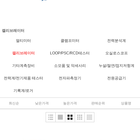
캘리브레이터
멀티미터
클램프미터
전력분석계
캘리브레이터
LOOP/PSC/RCD테스터
오실로스코프
기타계측장비
소모품 및 악세사리
누설/절연/접지저항계
전력계/전기제품 테스터
전자파측정기
전원공급기
기록계/로거
최신순
낮은가격
높은가격
판매순위
상품명